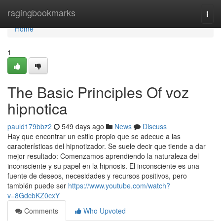
Home
ragingbookmarks
Togg
navi
Home
1
The Basic Principles Of voz
hipnotica
pauld179bbz2
549 days ago
News
Discuss
Hay que encontrar un estilo propio que se adecue a las
características del hipnotizador. Se suele decir que tiende a dar
mejor resultado: Comenzamos aprendiendo la naturaleza del
inconsciente y su papel en la hipnosis. El inconsciente es una
fuente de deseos, necesidades y recursos positivos, pero
también puede ser
https://www.youtube.com/watch?
v=8GdcbKZ0cxY
Comments
Who Upvoted