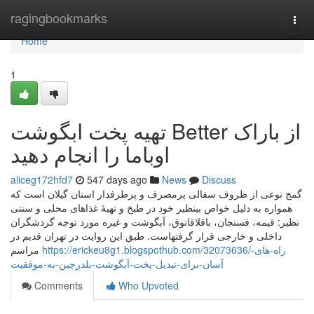
Home
ragingbookmarks
Togg
navi
Home
1
تهیه پخت ابگوشت Better از باراک
اوباما را انجام دهید
aliceg172hfd7
547 days ago
News
Discuss
گمج نوعی از ظروف سفالی پرمصرف و پرطرفدار استان گیلان است که
همواره به دلیل خواص بینظیر خود در طبخ و تهیهٔ غذاهای محلی و سنتی
نظیر: قیمه، فسنجان، باقلاقاتوق، آبگوشت و غیره مورد توجه گردشگران
داخلی و خارجی قرار گرفتهاست. طبق این روایت در تهران قدیم در
https://erickeu8g1.blogspothub.com/32073636/راه-های-
مراسم
آسان-برای-تبدیل-پخت-آبگوشت-بلدرچین-به-موفقیت
Comments
Who Upvoted