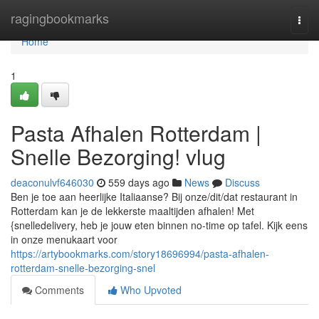
Home
ragingbookmarks
Togg
navi
Home
1
Pasta Afhalen Rotterdam |
Snelle Bezorging! vlug
deaconulvf646030
559 days ago
News
Discuss
Ben je toe aan heerlijke Italiaanse? Bij onze/dit/dat restaurant in
Rotterdam kan je de lekkerste maaltijden afhalen! Met
{snelledelivery, heb je jouw eten binnen no-time op tafel. Kijk eens
in onze menukaart voor
https://artybookmarks.com/story18696994/pasta-afhalen-
rotterdam-snelle-bezorging-snel
Comments
Who Upvoted