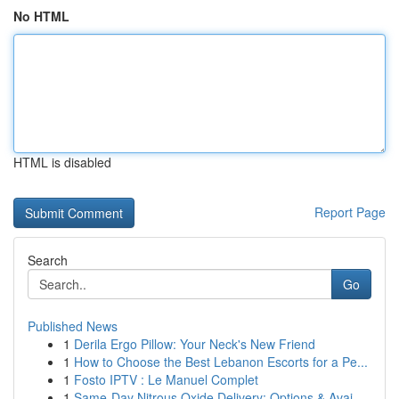
No HTML
HTML is disabled
Report Page
Search
Go
Published News
1
Derila Ergo Pillow: Your Neck's New Friend
1
How to Choose the Best Lebanon Escorts for a Pe...
1
Fosto IPTV : Le Manuel Complet
1
Same-Day Nitrous Oxide Delivery: Options & Avai...