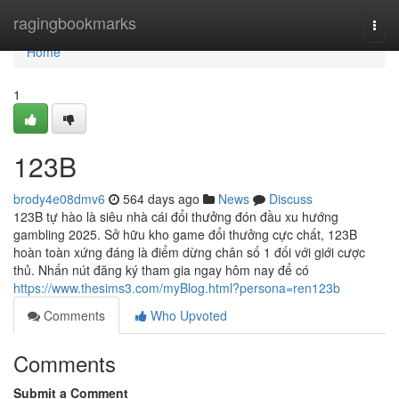
Home
ragingbookmarks
Togg
navi
Home
1
123B
brody4e08dmv6
564 days ago
News
Discuss
123B tự hào là siêu nhà cái đổi thưởng đón đầu xu hướng
gambling 2025. Sở hữu kho game đổi thưởng cực chất, 123B
hoàn toàn xứng đáng là điểm dừng chân số 1 đối với giới cược
thủ. Nhấn nút đăng ký tham gia ngay hôm nay để có
https://www.thesims3.com/myBlog.html?persona=ren123b
Comments
Who Upvoted
Comments
Submit a Comment