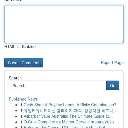
HTML is disabled
Report Page
Search
Go
Published News
1
Cash Shop & Payday Loans: A Risky Combination?
1
유월커뮤니케이션 홈페이지 제작: 성공적인 비즈니...
1
Alibarbar Vape Australia: The Ultimate Guide to...
1
O Guia Completo da Melhor Cervejeira para 2026
1
Refrigerador Consul 334 Litros: Um Guia Det...