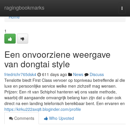
Home
ragingbookmarks
Togg
navi
Home
1
Een onvoorziene weergave
van dongtai style
friedrichr765dsk4
611 days ago
News
Discuss
Tenslotte biedt First Class vervoer op topniveau betreffende al die
luxe en persoonlijke service welke men zichzelf mag wensen.
Prijzen: Een rit van Schiphol hanteren wij ons vaste methode,
waarbij dit aangaande omvangrijk belang kan zijn dat u dan ook
direct na een landing telefonisch bereikbaar bent. Een ervaren en
https://kirku222axq8.bloginder.com/profile
Comments
Who Upvoted