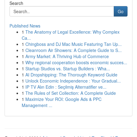
Search
Go
Published News
1
The Anatomy of Legal Excellence: Why Complex
Ca...
1
Chingboss and DJ Mac Music Featuring Tan Up...
1
Cleanroom Air Showers: A Complete Guide to S...
1
Army Market: A Thriving Hub of Commerce
1
Why regional cooperation boosts economic succes...
1
Startup Studios vs. Startup Builders : Wha...
1
AI Dropshipping: The Thorough Keyword Guide
1
Unlock Economic Independence : Your Gradual...
1
IP TV Alın Edin : Seçilmiş Alternatifler ve...
1
The Rules of Set Collection: A Complete Guide
1
Maximize Your ROI: Google Ads & PPC
Management ...