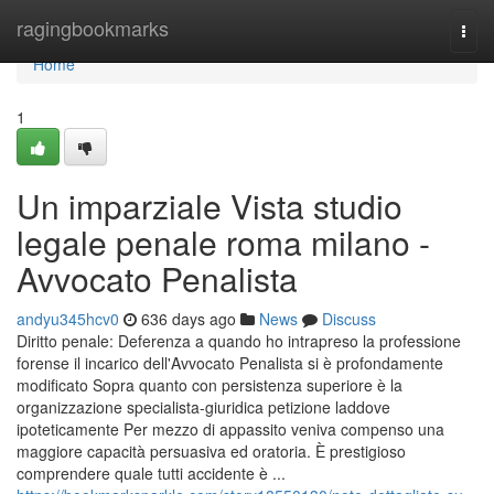
Home
ragingbookmarks
Togg
navi
Home
1
Un imparziale Vista studio
legale penale roma milano -
Avvocato Penalista
andyu345hcv0
636 days ago
News
Discuss
Diritto penale: Deferenza a quando ho intrapreso la professione
forense il incarico dell'Avvocato Penalista si è profondamente
modificato Sopra quanto con persistenza superiore è la
organizzazione specialista-giuridica petizione laddove
ipoteticamente Per mezzo di appassito veniva compenso una
maggiore capacità persuasiva ed oratoria. È prestigioso
comprendere quale tutti accidente è ...