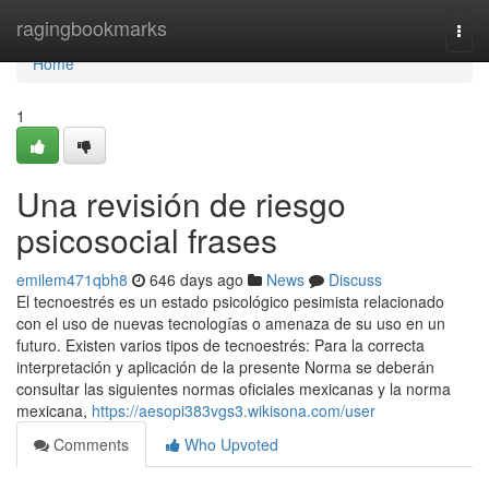
Home
ragingbookmarks
Togg
navi
Home
1
Una revisión de riesgo
psicosocial frases
emilem471qbh8
646 days ago
News
Discuss
El tecnoestrés es un estado psicológico pesimista relacionado
con el uso de nuevas tecnologías o amenaza de su uso en un
futuro. Existen varios tipos de tecnoestrés: Para la correcta
interpretación y aplicación de la presente Norma se deberán
consultar las siguientes normas oficiales mexicanas y la norma
mexicana,
https://aesopi383vgs3.wikisona.com/user
Comments
Who Upvoted