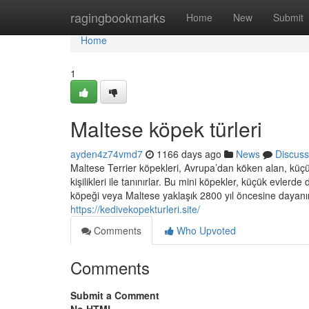
Home
ragingbookmarks
Home
New
Submit
Home
1
Maltese köpek türleri
ayden4z74vmd7
1166 days ago
News
Discuss
Maltese Terrier köpekleri, Avrupa’dan köken alan, küçük
kişilikleri ile tanınırlar. Bu mini köpekler, küçük evlerd
köpeği veya Maltese yaklaşık 2800 yıl öncesine dayanır
https://kedivekopekturleri.site/
Comments
Who Upvoted
Comments
Submit a Comment