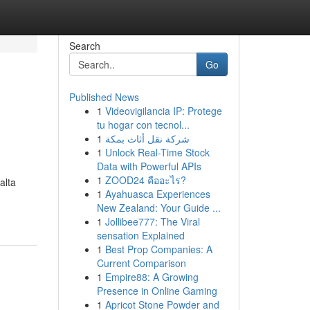
Search
Go
Published News
1
Videovigilancia IP: Protege
tu hogar con tecnol...
1
شركة نقل أثاث بمكة
1
Unlock Real-Time Stock
Data with Powerful APIs
u
1
ZOOD24 คืออะไร?
alta
1
Ayahuasca Experiences
New Zealand: Your Guide ...
1
Jollibee777: The Viral
sensation Explained
1
Best Prop Companies: A
Current Comparison
1
Empire88: A Growing
Presence in Online Gaming
1
Apricot Stone Powder and