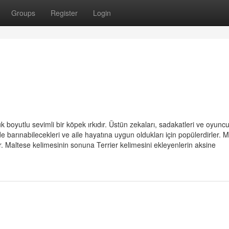
Groups
Register
Login
 boyutlu sevimli bir köpek ırkıdır. Üstün zekaları, sadakatleri ve oyunc
e de barınabilecekleri ve aile hayatına uygun oldukları için popülerdirler. M
. Maltese kelimesinin sonuna Terrier kelimesini ekleyenlerin aksine