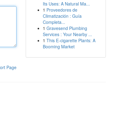
Its Uses: A Natural Ma...
1
Proveedores de
Climatización : Guía
Completa...
1
Gravesend Plumbing
Services : Your Nearby ...
1
This E-cigarette Plants: A
Booming Market
ort Page