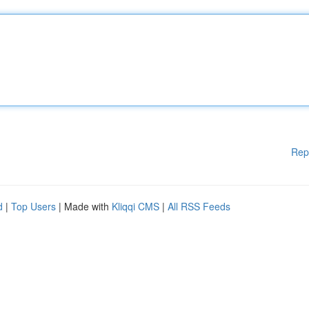
Rep
d
|
Top Users
| Made with
Kliqqi CMS
|
All RSS Feeds