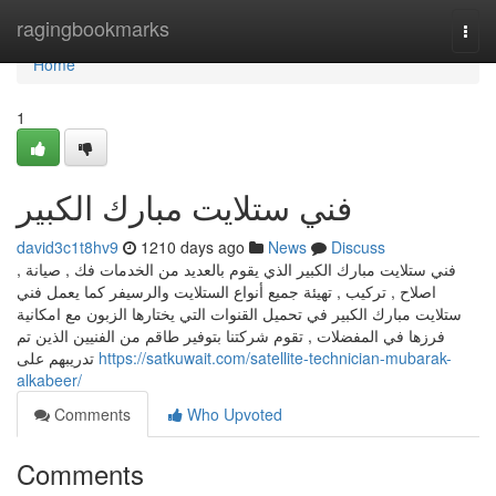
Home
ragingbookmarks
Togg
navi
Home
1
فني ستلايت مبارك الكبير
david3c1t8hv9
1210 days ago
News
Discuss
فني ستلايت مبارك الكبير الذي يقوم بالعديد من الخدمات فك , صيانة ,
اصلاح , تركيب , تهيئة جميع أنواع الستلايت والرسيفر كما يعمل فني
ستلايت مبارك الكبير في تحميل القنوات التي يختارها الزبون مع امكانية
فرزها في المفضلات , تقوم شركتنا بتوفير طاقم من الفنيين الذين تم
تدريبهم على
https://satkuwait.com/satellite-technician-mubarak-
alkabeer/
Comments
Who Upvoted
Comments